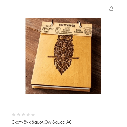
Скетчбук &quot;Owl&quot; А6