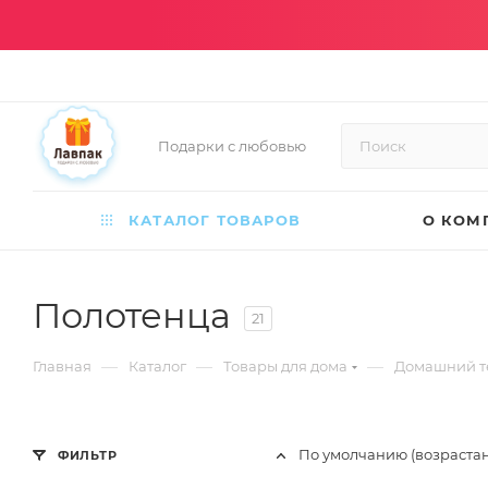
Подарки с любовью
КАТАЛОГ ТОВАРОВ
О КОМ
Полотенца
21
—
—
—
Главная
Каталог
Товары для дома
Домашний т
По умолчанию (возраста
ФИЛЬТР