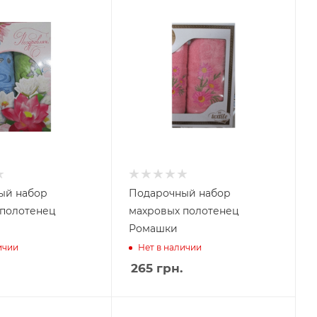
ый набор
Подарочный набор
 полотенец
махровых полотенец
ы
Ромашки
ичии
Нет в наличии
265
грн.