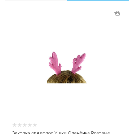
Заколка для волос Ушки Оленёнка Розовые