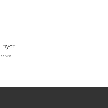
 пуст
оваров