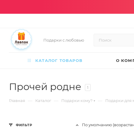
Подарки с любовью
КАТАЛОГ ТОВАРОВ
О КОМ
Прочей родне
1
—
—
—
Главная
Каталог
Подарки кому?
Подарки для
По умолчанию (возраста
ФИЛЬТР