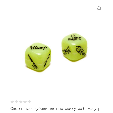
Светящиеся кубики для плотских утех Камасутра