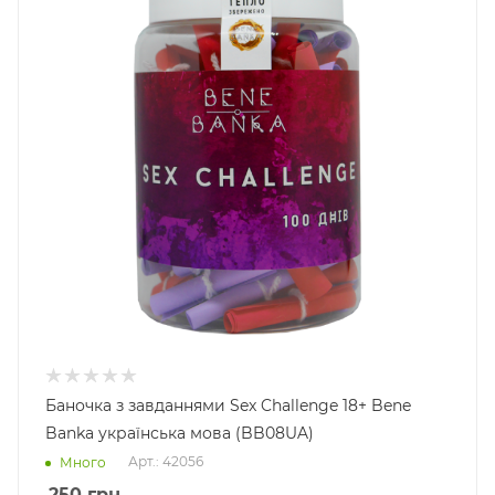
Баночка з завданнями Sex Challenge 18+ Bene
Banka українська мова (BB08UA)
Арт.: 42056
Много
250
грн.