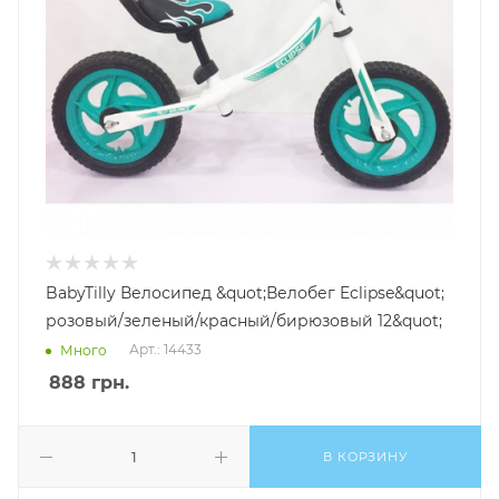
BabyTilly Велосипед &quot;Велобег Eclipse&quot;
розовый/зеленый/красный/бирюзовый 12&quot;
Арт.: 14433
Много
888
грн.
В КОРЗИНУ