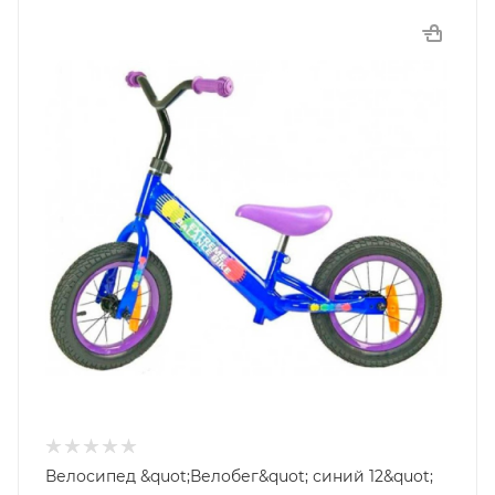
Велосипед &quot;Велобег&quot; синий 12&quot;