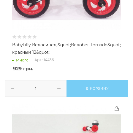
BabyTilly Велосипед &quot;Велобег Tornado&quot;
красный 12&quot;
Арт.: 14436
Много
929
грн.
В КОРЗИНУ