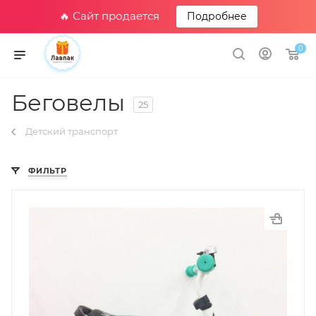
🔥 Сайт продается
Подробнее
0
Беговелы
25
Детский транспорт
ФИЛЬТР