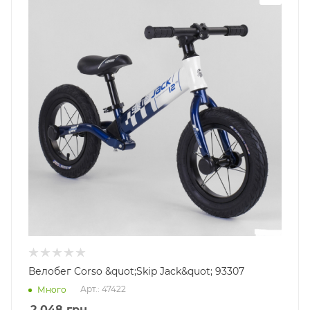
Велобег Corso &quot;Skip Jack&quot; 93307
Арт.: 47422
Много
2 048
грн.