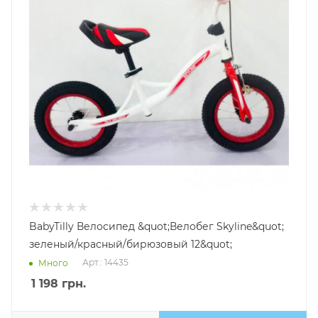
BabyTilly Велосипед &quot;Велобег Skyline&quot;
зеленый/красный/бирюзовый 12&quot;
Арт.: 14435
Много
1 198
грн.