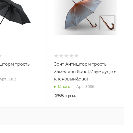
шторм трость
Зонт Антишторм трость
Хамелеон &quot;Изумрудно-
кленовый&quot;
Арт.: 3103
Арт.: 3096
Много
.
255
грн.