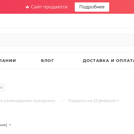
🔥 Сайт продается
Подробнее
ПАНИИ
БЛОГ
ДОСТАВКА И ОПЛАТ
36
—
на календарные праздники
Подарки на 23 февраля
ние)