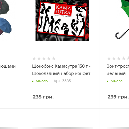
 рюшами
Шокобокс Камасутра 150 г -
Зонт-трос
Шоколадный набор конфет
Зеленый
Арт.: 3585
Много
Много
235
грн.
239
грн.