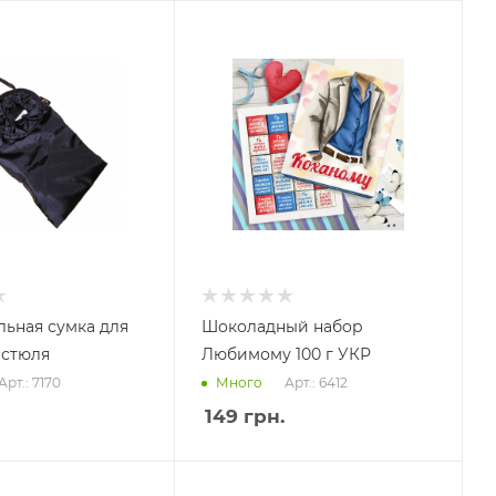
ьная сумка для
Шоколадный набор
истюля
Любимому 100 г УКР
Арт.: 7170
Арт.: 6412
Много
149
грн.