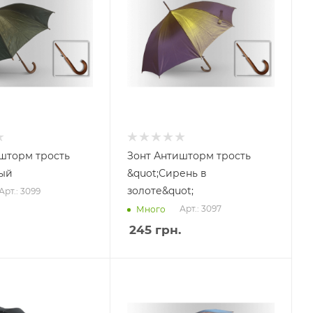
шторм трость
Зонт Антишторм трость
ый
&quot;Сирень в
золоте&quot;
Арт.: 3099
Арт.: 3097
Много
245
грн.