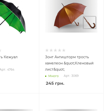
ть Кежуал
Зонт Антишторм трость
хамелеон &quot;Кленовый
лист&quot;
Арт.: 4764
Арт.: 3069
Много
245
грн.