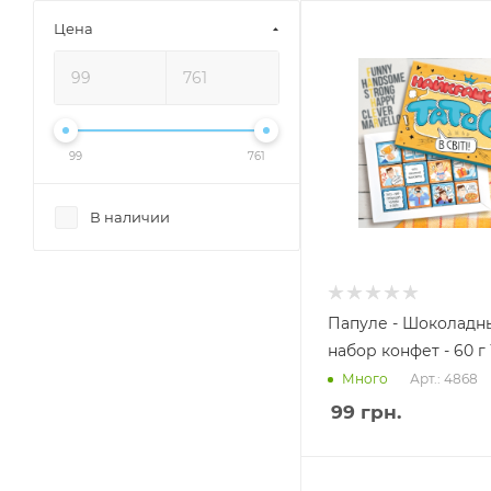
Цена
99
761
В наличии
Папуле - Шоколадн
набор конфет - 60 г
Арт.: 4868
Много
99
грн.