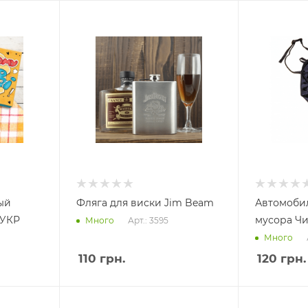
ый
Фляга для виски Jim Beam
Автомобил
 УКР
мусора Ч
Арт.: 3595
Много
Много
110
грн.
120
грн.