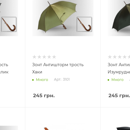
ость
Зонт Антишторм трость
Зонт Анти
ллик
Хаки
Изумрудн
Арт.: 3101
Много
Много
245
грн.
245
грн.