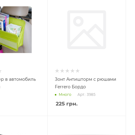
р в автомобиль
Зонт Антишторм с рюшами
й
Ferrero Бордо
Арт.: 3985
Много
225
грн.