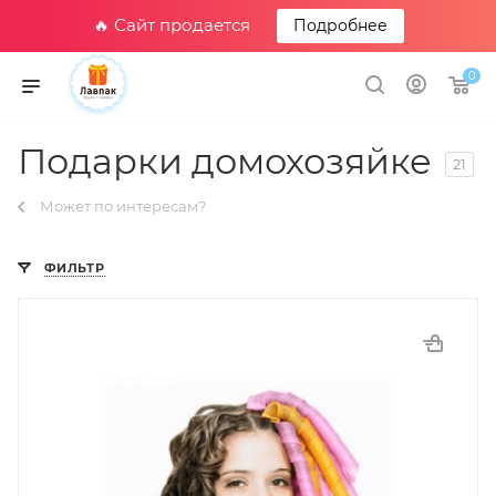
🔥 Сайт продается
Подробнее
0
Подарки домохозяйке
21
Может по интересам?
ФИЛЬТР