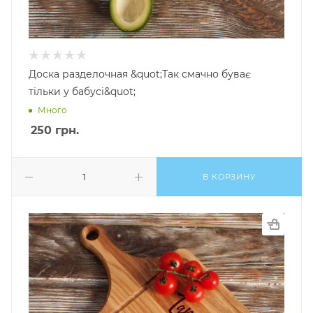
Доска разделочная &quot;Так смачно буває
тільки у бабусі&quot;
Много
250
грн.
В КОРЗИНУ