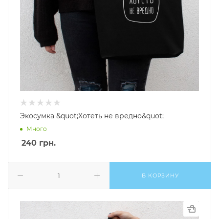
Экосумка &quot;Хотеть не вредно&quot;
Много
240
грн.
В КОРЗИНУ