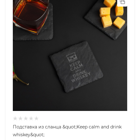
Подставка из сланца &quot;Keep calm and drink
whiskey&quot;