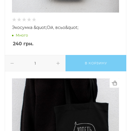
Экосумка &quot;Ой, всьо&quot;
Много
240
грн.
В КОРЗИНУ