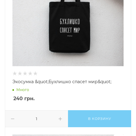
Экосумка &quot;Бухлишко спасет мир&quot;
Много
240
грн.
В КОРЗИНУ