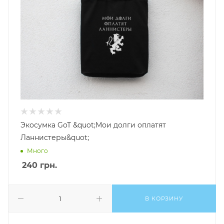
Экосумка GoT &quot;Мои долги оплатят
Ланнистеры&quot;
Много
240
грн.
В КОРЗИНУ