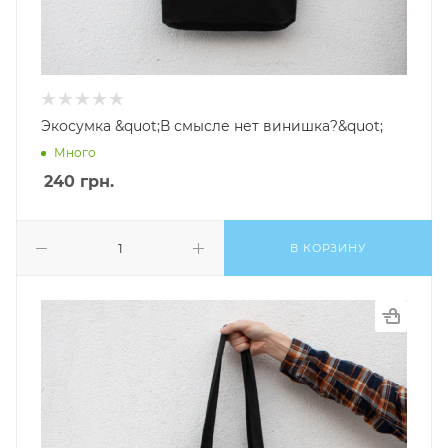
Экосумка &quot;В смысле нет винишка?&quot;
Много
240
грн.
В КОРЗИНУ