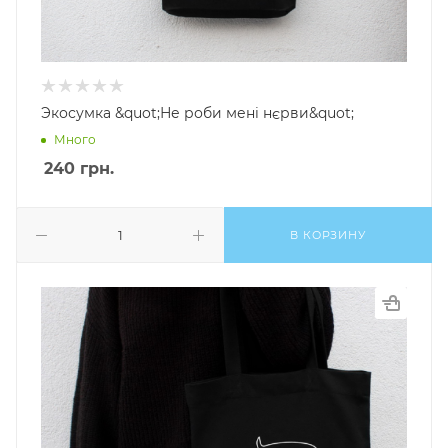
Экосумка &quot;Не роби менi нєрви&quot;
Много
240
грн.
В КОРЗИНУ