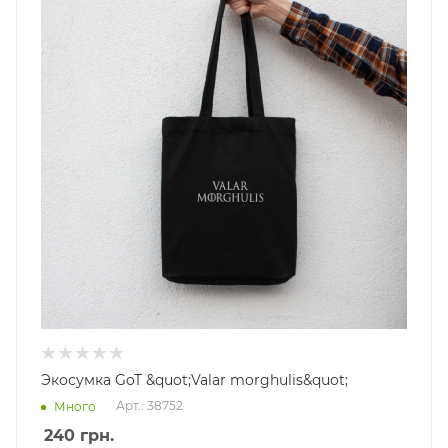
Экосумка GoT &quot;Valar morghulis&quot;
Арт.: 38752
Много
240
грн.