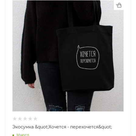
Экосумка &quot;Хочется - перехочется&quot;
Много