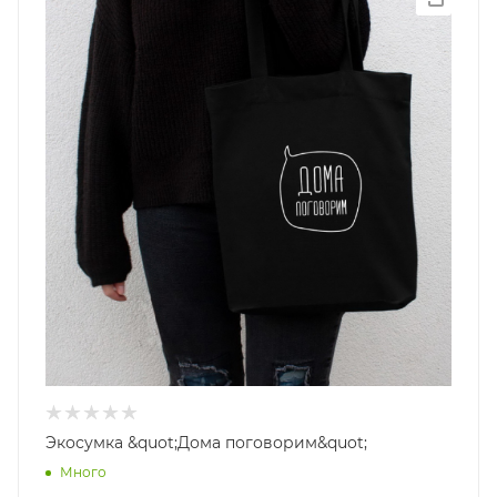
Экосумка &quot;Дома поговорим&quot;
Много