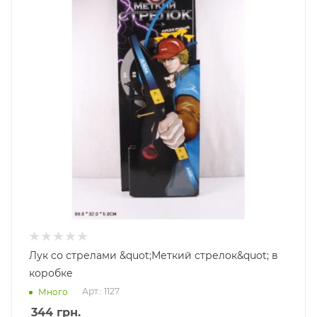
Лук со стрелами &quot;Меткий стрелок&quot; в
коробке
Арт.: 1127
Много
344
грн.