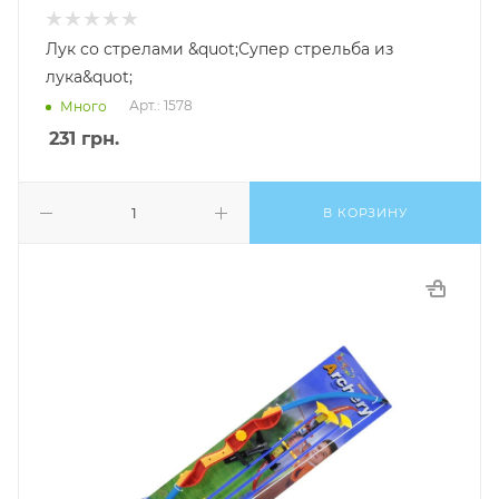
Лук со стрелами &quot;Супер стрельба из
лука&quot;
Арт.: 1578
Много
231
грн.
В КОРЗИНУ