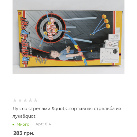
Лук со стрелами &quot;Спортивная стрельба из
лука&quot;
Арт.: 814
Много
283
грн.