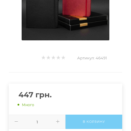
Артикул:
46491
447
грн.
Много
В КОРЗИНУ