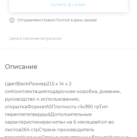
КУПИТЬ В 1 КЛИК
Отправляем Новой Почтой в день заказа!
Цена и наличие актуальны!
Описание
ЦветBlackРазмер21,5 х 14 х 2
смКомплектацияподарочная коробка, дневник,
руководство к использованию,
открыткаФорматА5Плотность г/м390 грТип
переплетатвердыйДополнительные
характеристикирасчитан на 6 месяцевКол-во
листов264 стрСтрана-производитель