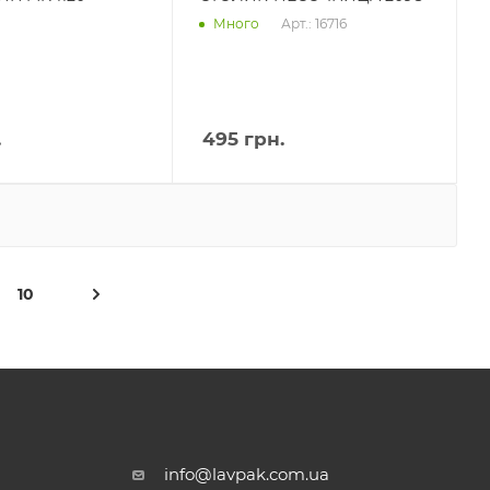
Арт.: 16716
Много
.
495
грн.
10
info@lavpak.com.ua