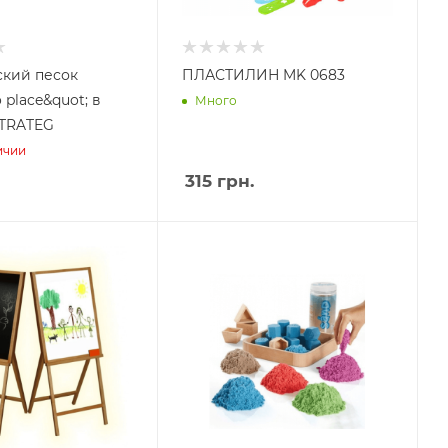
кий песок
ПЛАСТИЛИН MK 0683
 place&quot; в
Много
робке STRATEG
ичии
315
грн.