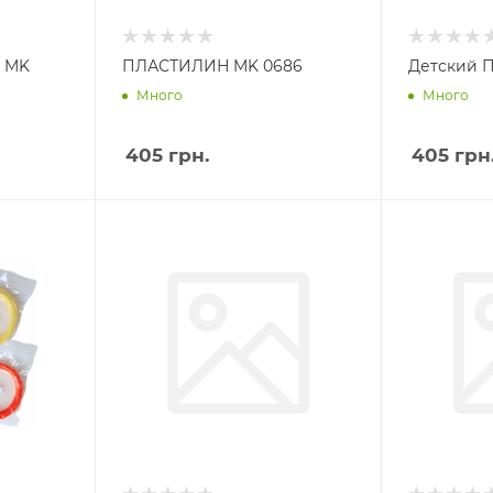
н MK
ПЛАСТИЛИН MK 0686
Детский П
Много
Много
405
грн.
405
грн