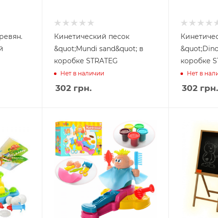
ревян.
Кинетический песок
Кинетичес
й
&quot;Mundi sand&quot; в
&quot;Dino
коробке STRATEG
ко
Нет в наличии
Нет в нал
302
грн.
302
грн.