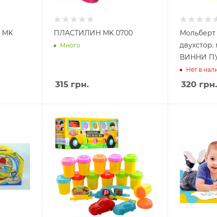
н MK
ПЛАСТИЛИН MK 0700
Мольберт 
двухстор.
Много
ВИННИ П
Нет в нал
315
грн.
320
грн.