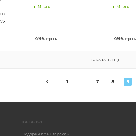
Много
Много
 в
 ПУХ
495
грн.
495
грн
ПОКАЗАТЬ ЕЩЕ
1
7
8
9
КАТАЛОГ
Подарки по интересам