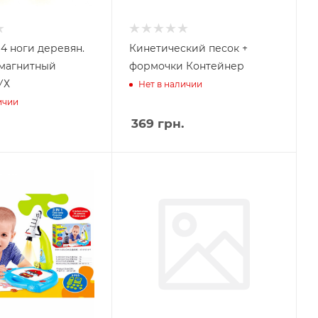
4 ноги деревян.
Кинетический песок +
 магнитный
формочки Контейнер
УХ
Нет в наличии
ичии
369
грн.