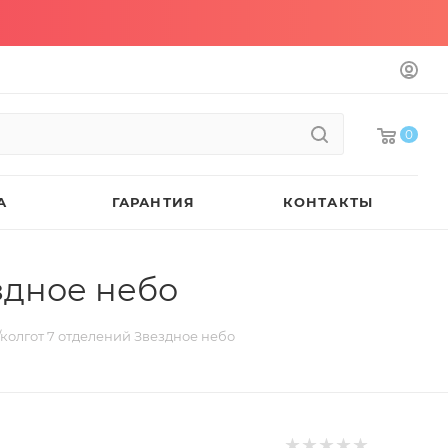
0
А
ГАРАНТИЯ
КОНТАКТЫ
здное небо
колгот 7 отделений Звездное небо