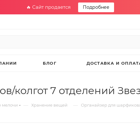
🔥 Сайт продается
Подробнее
ПАНИИ
БЛОГ
ДОСТАВКА И ОПЛАТ
в/колгот 7 отделений Зве
—
—
е мелочи
Хранение вещей
Органайзер для шарфиков/