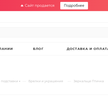
🔥 Сайт продается
Подробнее
ПАНИИ
БЛОГ
ДОСТАВКА И ОПЛАТ
—
—
 подставки
Брелки и украшения
Зеркальце Птичка