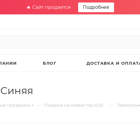
🔥 Сайт продается
Подробнее
ПАНИИ
БЛОГ
ДОСТАВКА И ОПЛАТ
 Синяя
—
—
ные праздники
Подарки на Новый год 2020
Термокруж