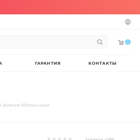
0
А
ГАРАНТИЯ
КОНТАКТЫ
й Зеленое Яблоко мини
Артикул:
4556