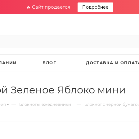
🔥 Сайт продается
Подробнее
ПАНИИ
БЛОГ
ДОСТАВКА И ОПЛАТ
ой Зеленое Яблоко мини
—
—
рия
Блокноты, ежедневники
Блокнот с черной бумаго