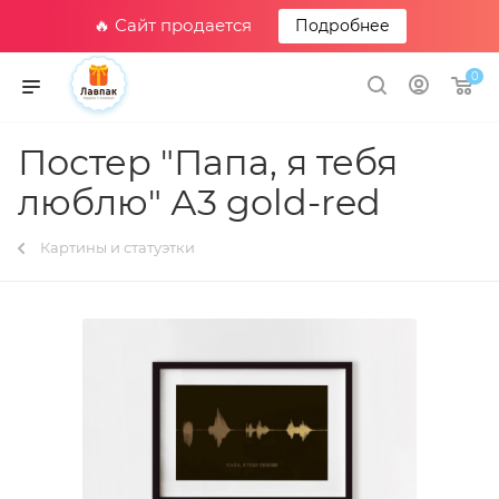
🔥 Сайт продается
Подробнее
0
Постер "Папа, я тебя
люблю" А3 gold-red
Картины и статуэтки