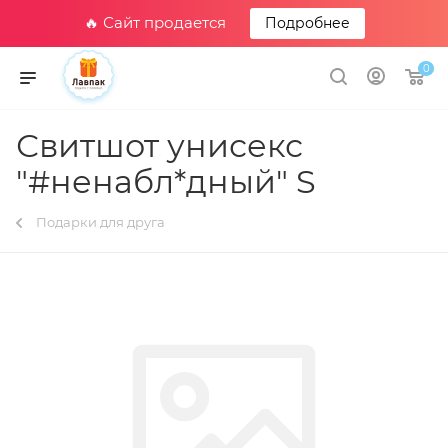
🔥 Сайт продается
Подробнее
0
Свитшот унисекс
"#ненабл*дный" S
Подарки для друга