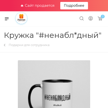
🔥 Сайт продается
Подробнее
0
Кружка "#ненабл*дный"
Подарки для сотрудника