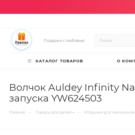
Подарки с любовью
КАТАЛОГ ТОВАРОВ
О КОМ
Волчок Auldey Infinity Na
запуска YW624503
—
—
Главная
Товары для детей
Игрушки для мальчиков