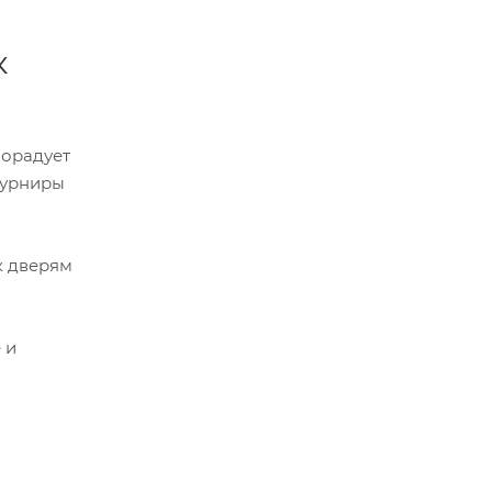
к
порадует
 турниры
к дверям
 и