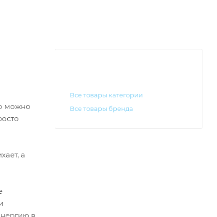
Все товары категории
го можно
Все товары бренда
росто
хает, а
е
и
энергию в