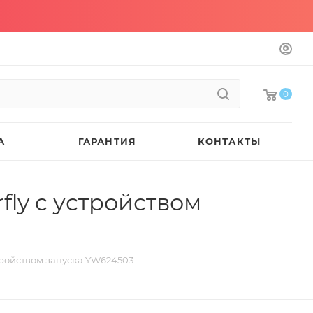
0
А
ГАРАНТИЯ
КОНТАКТЫ
rfly c устройством
устройством запуска YW624503