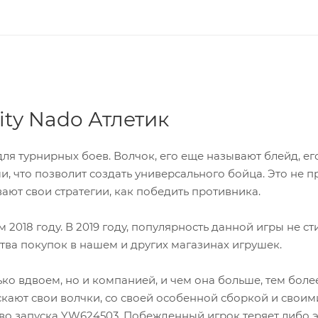
ity Nado Атлетик
для турнирных боев. Волчок, его еще называют блейд, е
, что позволит создать универсального бойца. Это не п
вают свои стратегии, как победить противника.
2018 году. В 2019 году, популярность данной игры не сти
ства покупок в нашем и других магазинах игрушек.
ько вдвоем, но и компанией, и чем она больше, тем боле
скают свои волчки, со своей особенной сборкой и своим
во запуска YW624503. Побежденный игрок теряет либо 