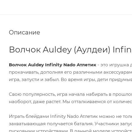
Описание
Волчок Auldey (Аулдеи) Infin
Волчок Auldey Infinity Nado Атлетик
- это игрушка 
прокачивать, дополняя его различными аксессуарами
игра, запусти и забыл. Во время игры, дети придумы
Свою популярность, игра начала набирать в прошлом 
наоборот, даже растет. Мы отталкиваемся от количе
Играть блейдами Infinity Nado Атлетик можно не тол
захватывающая получается баталия. Участники запу
пусковыми устройствами. В данной моделе устройст