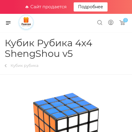
🔥 Сайт продается
Подробнее
0
Кубик Рубика 4х4
ShengShou v5
Кубик рубика