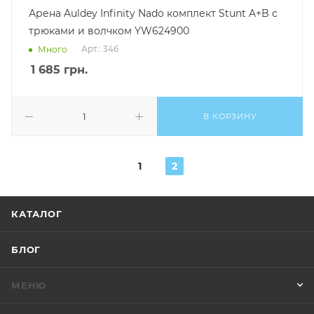
Арена Auldey Infinity Nado комплект Stunt A+B c
трюками и волчком YW624900
Арт.: 346
Много
1 685
грн.
В КОРЗИНУ
1
2
КАТАЛОГ
БЛОГ
МЕНЮ