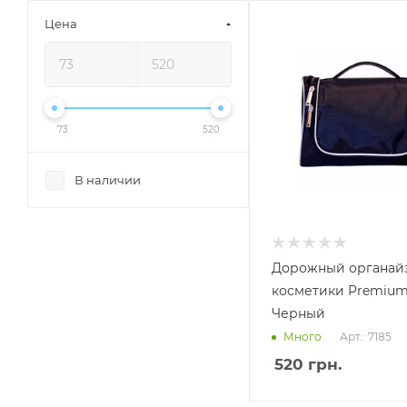
Цена
73
520
В наличии
Дорожный органай
косметики Premiu
Черный
Арт.: 7185
Много
520
грн.