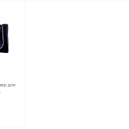
зер для
m